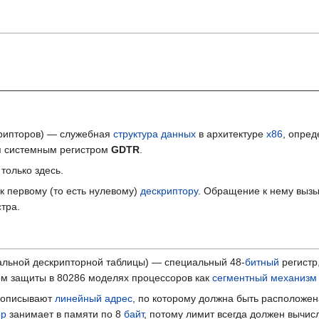
крипторов) — служебная
структура данных
в архитектуре
x86
, опре
я системным регистром
GDTR
.
 только здесь.
к первому (то есть нулевому)
дескриптору
. Обращение к нему выз
тра.
альной дескрипторной таблицы) — специальный 48-
битный
регистр
ом защиты в 80286 моделях процессоров как
сегментный механизм
 описывают
линейный адрес
, по которому должна быть расположен
ор
занимает в памяти по 8
байт
, потому лимит всегда должен вычисля