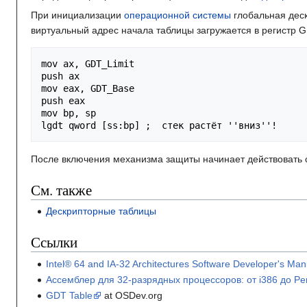
При инициализации
операционной системы
глобальная дес
виртуальный адрес начала таблицы загружается в регистр
mov
ax
,
GDT_Limit
push
ax
mov
eax
,
GDT_Base
push
eax
mov
bp
,
sp
lgdt
qword
[
ss
:
bp
]
;  стек растёт ''вниз''!
После включения механизма защиты начинает действовать с
См. также
Дескрипторные таблицы
Ссылки
Intel® 64 and IA-32 Architectures Software Developer's Man
Ассемблер для 32-разрядных процессоров: от i386 до Pe
GDT Table
at OSDev.org