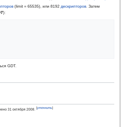
ипторов
(limit = 65535), или 8192
дескрипторов
. Затем
DT
):
ься GDT.
[
уточнить
]
ено 31 октября 2008.