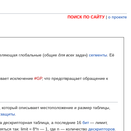
ПОИСК ПО САЙТУ
|
о проекте
деляющая глобальные (общие
для всех
задач)
сегменты
. Её
ывает исключение
#GP
, что предотвращает обращение к
, который описывает местоположение и размер таблицы,
 защиты
.
а дескрипторная таблица, а последние 16
бит
— лимит,
ться так: limit = 8*n — 1, где n — количество
дескрипторов
.