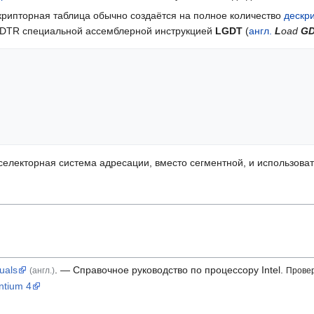
крипторная таблица обычно создаётся на полное количество
дескр
 GDTR специальной ассемблерной инструкцией
LGDT
(
англ.
L
oad
G
електорная система адресации, вместо сегментной, и использоват
uals
.
— Справочное руководство по процессору Intel.
(англ.)
Провер
ntium 4