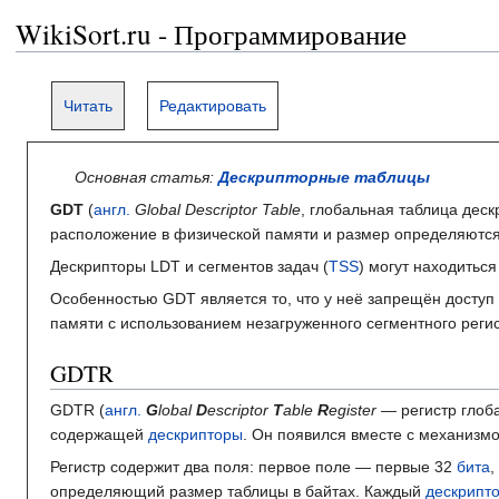
WikiSort.ru - Программирование
Читать
Редактировать
Основная статья:
Дескрипторные таблицы
GDT
(
англ.
Global Descriptor Table
, глобальная таблица дес
расположение в физической памяти и размер определяютс
Дескрипторы LDT и сегментов задач (
TSS
) могут находиться
Особенностью GDT является то, что у неё запрещён доступ 
памяти с использованием незагруженного сегментного регис
GDTR
GDTR (
англ.
G
lobal
D
escriptor
T
able
R
egister
— регистр глоб
содержащей
дескрипторы
. Он появился вместе с механизм
Регистр содержит два поля: первое поле — первые 32
бита
,
определяющий размер таблицы в байтах. Каждый
дескрипт