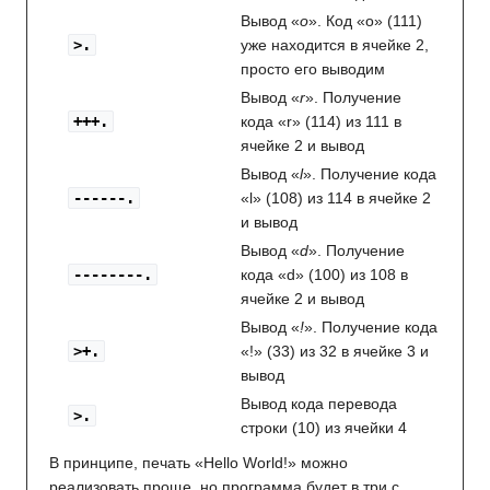
Вывод «
o
». Код «o» (111)
>.
уже находится в ячейке 2,
просто его выводим
Вывод «
r
». Получение
+++.
кода «r» (114) из 111 в
ячейке 2 и вывод
Вывод «
l
». Получение кода
------.
«l» (108) из 114 в ячейке 2
и вывод
Вывод «
d
». Получение
--------.
кода «d» (100) из 108 в
ячейке 2 и вывод
Вывод «
!
». Получение кода
>+.
«!» (33) из 32 в ячейке 3 и
вывод
Вывод кода перевода
>.
строки (10) из ячейки 4
В принципе, печать «Hello World!» можно
реализовать проще, но программа будет в три с