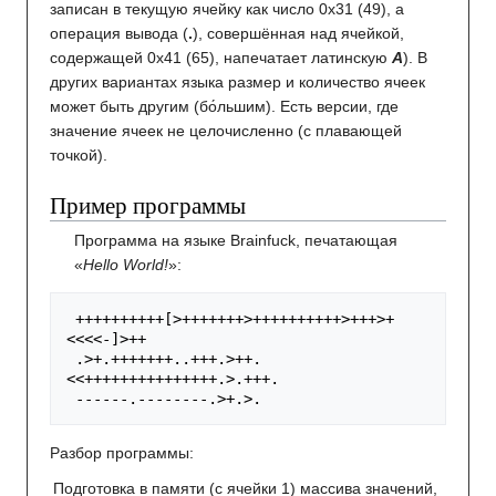
записан в текущую ячейку как число 0x31 (49), а
операция вывода (
.
), совершённая над ячейкой,
содержащей 0x41 (65), напечатает латинскую
А
). В
других вариантах языка размер и количество ячеек
может быть другим (бо́льшим). Есть версии, где
значение ячеек не целочисленно (с плавающей
точкой).
Пример программы
Программа на языке Brainfuck, печатающая
«
Hello World!
»:
++++++++++
[
>
+++++++
>
++++++++++
>
+++
>
+
<<<<
-
]
>
++
.
>
+
.
+++++++
..
+++
.
>
++
.
<<
+++++++++++++++
.
>
.
+++
.
------
.
--------
.
>
+
.
>
.
Разбор программы:
Подготовка в памяти (с ячейки 1) массива значений,