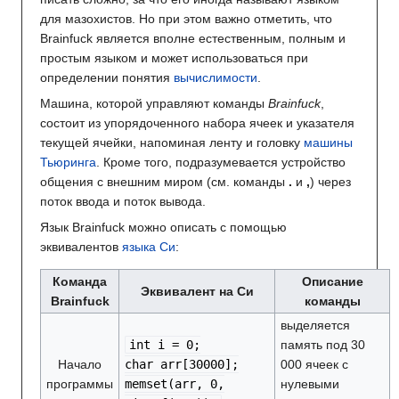
для мазохистов. Но при этом важно отметить, что
Brainfuck является вполне естественным, полным и
простым языком и может использоваться при
определении понятия
вычислимости
.
Машина, которой управляют команды
Brainfuck
,
состоит из упорядоченного набора ячеек и указателя
текущей ячейки, напоминая ленту и головку
машины
Тьюринга
. Кроме того, подразумевается устройство
общения с внешним миром (см. команды
.
и
,
) через
поток ввода и поток вывода.
Язык Brainfuck можно описать с помощью
эквивалентов
языка Си
:
Команда
Описание
Эквивалент на Си
Brainfuck
команды
выделяется
int i = 0;
память под 30
Начало
char arr[30000];
000 ячеек с
программы
memset(arr, 0,
нулевыми