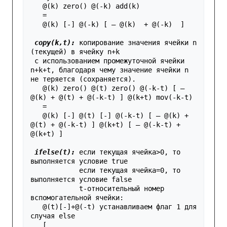
   @(k) zero() @(-k) add(k)

   =

   @(k) [-] @(-k) [ — @(k)  + @(-k)  ] 
copy(k,t):
 копирование значения ячейки n 
(текущей) в ячейку n+k 

 c использованием промежуточной ячейки 
n+k+t, благодаря чему значение ячейки n 
не теряется (сохраняется).

   @(k) zero() @(t) zero() @(-k-t) [ — 
@(k) + @(t) + @(-k-t) ] @(k+t) mov(-k-t)

   =

   @(k) [-] @(t) [-] @(-k-t) [ — @(k) + 
@(t) + @(-k-t) ] @(k+t) [ — @(-k-t) + 
@(k+t) ]
ifelse(t):
 если текущая ячейка>0, то 
выполняется условие true

            если текущая ячейка=0, то 
выполняется условие false

            t-относительный номер 
вспомогательной ячейки:

   @(t)[-]+@(-t) устанавливаем флаг 1 для 
случая else

   [
