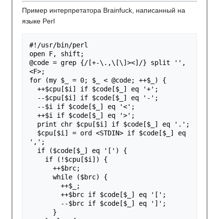
Пример интерпретатора Brainfuck, написанный на
языке Perl
#!/usr/bin/perl
open
F
,
shift
;
@code
=
grep
{
/[+-\.,\[\]><]/
}
split
''
,
<F>
;
for
(
my
$_
=
0
;
$_
<
@code
;
++
$_
)
{
++
$cpu
[
$i
]
if
$code
[
$_
]
eq
'+'
;
--
$cpu
[
$i
]
if
$code
[
$_
]
eq
'-'
;
--
$i
if
$code
[
$_
]
eq
'<'
;
++
$i
if
$code
[
$_
]
eq
'>'
;
print
chr
$cpu
[
$i
]
if
$code
[
$_
]
eq
'.'
;
$cpu
[
$i
]
=
ord
<STDIN>
if
$code
[
$_
]
eq
','
;
if
(
$code
[
$_
]
eq
'['
)
{
if
(
!
$cpu
[
$i
])
{
++
$brc
;
while
(
$brc
)
{
++
$_
;
++
$brc
if
$code
[
$_
]
eq
'['
;
--
$brc
if
$code
[
$_
]
eq
']'
;
}