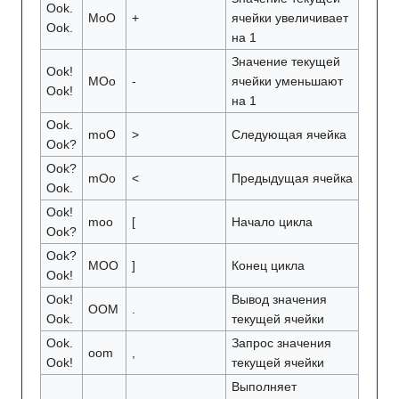
Ook.
MoO
+
ячейки увеличивает
Ook.
на 1
Значение текущей
Ook!
MOo
-
ячейки уменьшают
Ook!
на 1
Ook.
moO
>
Следующая ячейка
Ook?
Ook?
mOo
<
Предыдущая ячейка
Ook.
Ook!
moo
[
Начало цикла
Ook?
Ook?
MOO
]
Конец цикла
Ook!
Ook!
Вывод значения
OOM
.
Ook.
текущей ячейки
Ook.
Запрос значения
oom
,
Ook!
текущей ячейки
Выполняет