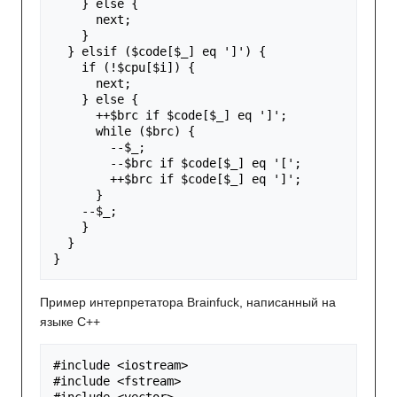
}
else
{
next
;
}
}
elsif
(
$code
[
$_
]
eq
']'
)
{
if
(
!
$cpu
[
$i
])
{
next
;
}
else
{
++
$brc
if
$code
[
$_
]
eq
']'
;
while
(
$brc
)
{
--
$_
;
--
$brc
if
$code
[
$_
]
eq
'['
;
++
$brc
if
$code
[
$_
]
eq
']'
;
}
--
$_
;
}
}
}
Пример интерпретатора Brainfuck, написанный на
языке C++
#include
<iostream>
#include
<fstream>
#include
<vector>