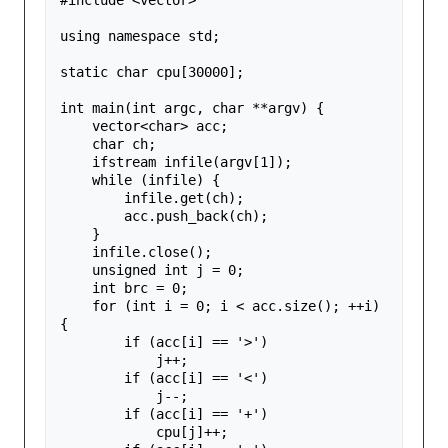
using
namespace
std
;
static
char
cpu
[
30000
];
int
main
(
int
argc
,
char
**
argv
)
{
vector
<
char
>
acc
;
char
ch
;
ifstream
infile
(
argv
[
1
]);
while
(
infile
)
{
infile
.
get
(
ch
);
acc
.
push_back
(
ch
);
}
infile
.
close
();
unsigned
int
j
=
0
;
int
brc
=
0
;
for
(
int
i
=
0
;
i
<
acc
.
size
();
++
i
)
{
if
(
acc
[
i
]
==
'>'
)
j
++
;
if
(
acc
[
i
]
==
'<'
)
j
--
;
if
(
acc
[
i
]
==
'+'
)
cpu
[
j
]
++
;