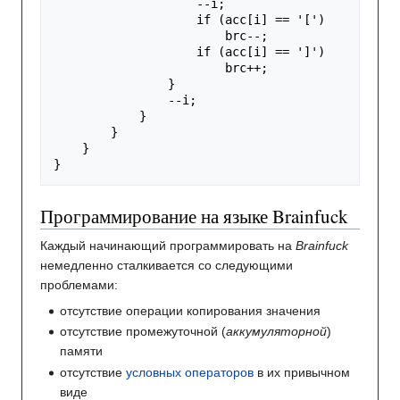
--
i
;
if
(
acc
[
i
]
==
'['
)
brc
--
;
if
(
acc
[
i
]
==
']'
)
brc
++
;
}
--
i
;
}
}
}
}
Программирование на языке Brainfuck
Каждый начинающий программировать на
Brainfuck
немедленно сталкивается со следующими
проблемами:
отсутствие операции копирования значения
отсутствие промежуточной (
аккумуляторной
)
памяти
отсутствие
условных операторов
в их привычном
виде