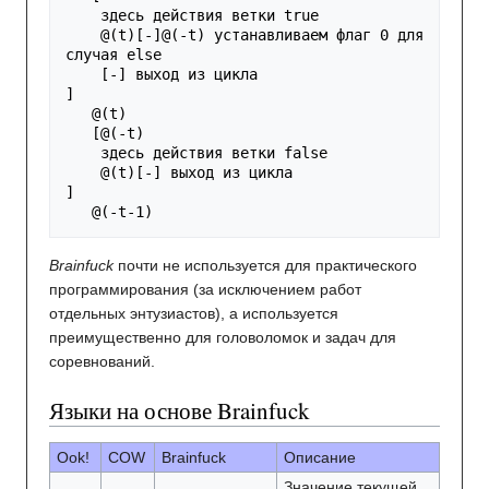
    здесь действия ветки true

    @(t)[-]@(-t) устанавливаем флаг 0 для 
случая else

    [-] выход из цикла

]

   @(t)

   [@(-t)

    здесь действия ветки false

    @(t)[-] выход из цикла

]

   @(-t-1)
Brainfuck
почти не используется для практического
программирования (за исключением работ
отдельных энтузиастов), а используется
преимущественно для головоломок и задач для
соревнований.
Языки на основе Brainfuck
Ook!
COW
Brainfuck
Описание
Значение текущей