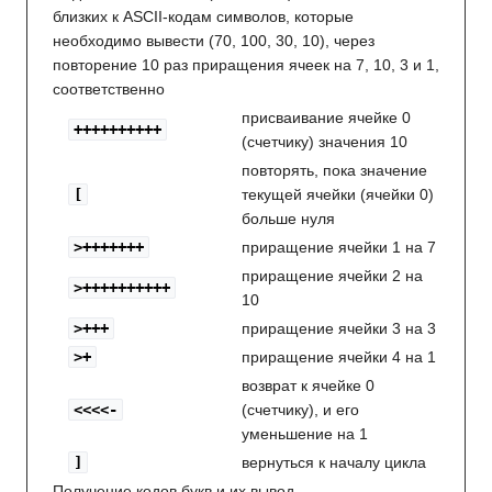
близких к ASCII-кодам символов, которые
необходимо вывести (70, 100, 30, 10), через
повторение 10 раз приращения ячеек на 7, 10, 3 и 1,
соответственно
присваивание ячейке 0
++++++++++
(счетчику) значения 10
повторять, пока значение
[
текущей ячейки (ячейки 0)
больше нуля
>+++++++
приращение ячейки 1 на 7
приращение ячейки 2 на
>++++++++++
10
>+++
приращение ячейки 3 на 3
>+
приращение ячейки 4 на 1
возврат к ячейке 0
<<<<-
(счетчику), и его
уменьшение на 1
]
вернуться к началу цикла
Получение кодов букв и их вывод