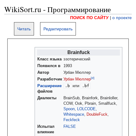
WikiSort.ru - Программирование
ПОИСК ПО САЙТУ
|
о проекте
Читать
Редактировать
Brainfuck
Класс языка
эзотерический
Появился в
1993
Автор
Урбан Мюллер
[d]
Разработчик
Урбан Мюллер
.b
.bf
Расширение
или
файлов
Диалекты
BrainSub, Brainfork, Brainloller,
COW, Ook, Pbrain, Smallfuck,
Spoon
,
LOLCODE
,
Whitespace
,
DoubleFuck
,
Feckfeck
Испытал
FALSE
влияние