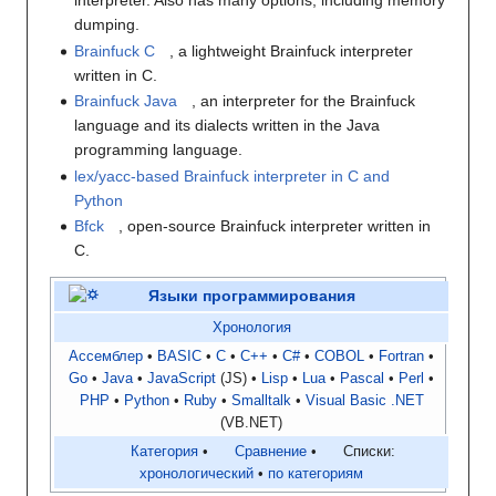
interpreter. Also has many options, including memory
dumping.
Brainfuck C
, a lightweight Brainfuck interpreter
written in C.
Brainfuck Java
, an interpreter for the Brainfuck
language and its dialects written in the Java
programming language.
lex/yacc-based Brainfuck interpreter in C and
Python
Bfck
, open-source Brainfuck interpreter written in
C.
Языки программирования
Хронология
Ассемблер
BASIC
C
C++
C#
COBOL
Fortran
Go
Java
JavaScript
(JS)
Lisp
Lua
Pascal
Perl
PHP
Python
Ruby
Smalltalk
Visual Basic .NET
(VB.NET)
Категория
Сравнение
Списки:
хронологический
по категориям