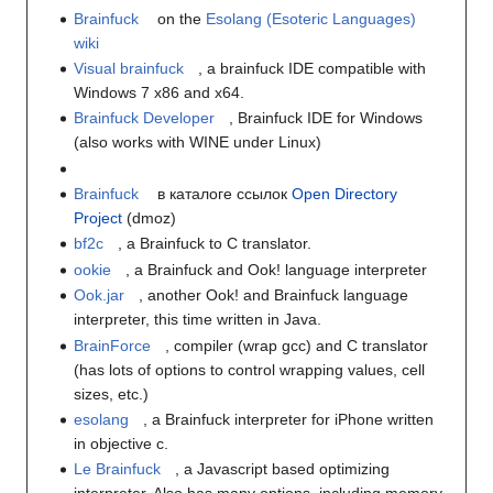
Brainfuck
on the
Esolang (Esoteric Languages)
wiki
Visual brainfuck
, a brainfuck IDE compatible with
Windows 7 x86 and x64.
Brainfuck Developer
, Brainfuck IDE for Windows
(also works with WINE under Linux)
Brainfuck
в каталоге ссылок
Open Directory
Project
(dmoz)
bf2c
, a Brainfuck to C translator.
ookie
, a Brainfuck and Ook! language interpreter
Ook.jar
, another Ook! and Brainfuck language
interpreter, this time written in Java.
BrainForce
, compiler (wrap gcc) and C translator
(has lots of options to control wrapping values, cell
sizes, etc.)
esolang
, a Brainfuck interpreter for iPhone written
in objective c.
Le Brainfuck
, a Javascript based optimizing