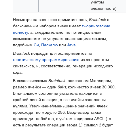
учётом
вложенности)
Несмотря на внешнюю примитивность,
Brainfuck
с
бесконечным набором ячеек имеет
тьюринговскую
полноту
, а, следовательно, по потенциальным
возможностям не уступает «настоящим» языкам,
подобным
Си
,
Паскалю
или
Java
.
Brainfuck
подходит для экспериментов по
генетическому программированию
из-за простоты
синтаксиса, и, соответственно, генерации исходного
кода.
В «классическом»
Brainfuck
, описанном Мюллером,
размер ячейки — один байт, количество ячеек 30 000.
В начальном состоянии указатель находится в
крайней левой позиции, а все ячейки заполнены
нулями. Увеличение/уменьшение значений ячеек
происходит по модулю 256. Ввод-вывод также
происходит побайтно, с учётом кодировки ASCII (то
есть в результате операции ввода (
,
) символ
1
будет