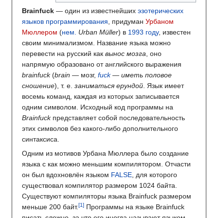
Brainfuck
— один из известнейших
эзотерических
языков программирования
, придуман
Урбаном
Мюллером
(
нем.
Urban Müller
) в
1993 году
, известен
своим минимализмом. Название языка можно
перевести на русский как
вынос мозга
, оно
напрямую образовано от английского выражения
brainfuck
(
brain
— мозг,
fuck
—
иметь половое
сношение
), т. е.
заниматься ерундой
. Язык имеет
восемь команд, каждая из которых записывается
одним символом. Исходный код программы на
Brainfuck
представляет собой последовательность
этих символов без какого-либо дополнительного
синтаксиса.
Одним из мотивов Урбана Мюллера было создание
языка с как можно меньшим компилятором. Отчасти
он был вдохновлён языком
FALSE
, для которого
существовал компилятор размером 1024 байта.
Существуют компиляторы языка Brainfuck размером
меньше 200 байт.
Программы на языке Brainfuck
писать сложно, за что его иногда называют языком