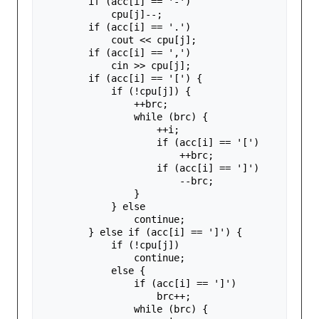
if
(
acc
[
i
]
==
'-'
)
cpu
[
j
]
--
;
if
(
acc
[
i
]
==
'.'
)
cout
<<
cpu
[
j
];
if
(
acc
[
i
]
==
','
)
cin
>>
cpu
[
j
];
if
(
acc
[
i
]
==
'['
)
{
if
(
!
cpu
[
j
])
{
++
brc
;
while
(
brc
)
{
++
i
;
if
(
acc
[
i
]
==
'['
)
++
brc
;
if
(
acc
[
i
]
==
']'
)
--
brc
;
}
}
else
continue
;
}
else
if
(
acc
[
i
]
==
']'
)
{
if
(
!
cpu
[
j
])
continue
;
else
{
if
(
acc
[
i
]
==
']'
)
brc
++
;
while
(
brc
)
{