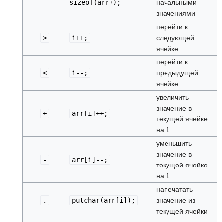
sizeof(arr));
начальными
значениями
перейти к
>
i++;
следующей
ячейке
перейти к
<
i--;
предыдущей
ячейке
увеличить
значение в
+
arr[i]++;
текущей ячейке
на 1
уменьшить
значение в
-
arr[i]--;
текущей ячейке
на 1
напечатать
.
putchar(arr[i]);
значение из
текущей ячейки