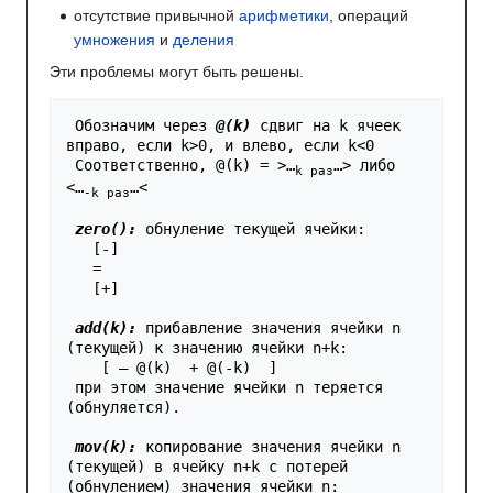
отсутствие привычной
арифметики
, операций
умножения
и
деления
Эти проблемы могут быть решены.
 Обозначим через 
@(k)
 сдвиг на k ячеек 
вправо, если k>0, и влево, если k<0

 Соответственно, @(k) = >…
…> либо 
k раз
<…
…<  
-k раз
zero():
 обнуление текущей ячейки:

   [-]

   =

   [+]
add(k):
 прибавление значения ячейки n 
(текущей) к значению ячейки n+k:

    [ — @(k)  + @(-k)  ]

 при этом значение ячейки n теряется 
(обнуляется).
mov(k):
 копирование значения ячейки n 
(текущей) в ячейку n+k с потерей 
(обнулением) значения ячейки n:
