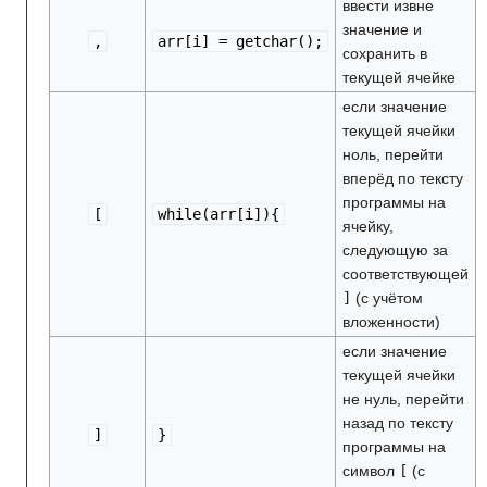
ввести извне
значение и
,
arr[i]
=
getchar();
сохранить в
текущей ячейке
если значение
текущей ячейки
ноль, перейти
вперёд по тексту
программы на
[
while(arr[i]){
ячейку,
следующую за
соответствующей
]
(с учётом
вложенности)
если значение
текущей ячейки
не нуль, перейти
назад по тексту
]
}
программы на
символ
[
(с