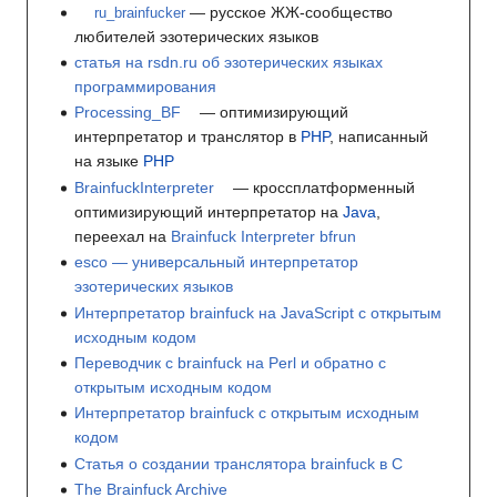
— русское ЖЖ-сообщество
ru_brainfucker
любителей эзотерических языков
статья на rsdn.ru об эзотерических языках
программирования
Processing_BF
— оптимизирующий
интерпретатор и транслятор в
PHP
, написанный
на языке
PHP
BrainfuckInterpreter
— кроссплатформенный
оптимизирующий интерпретатор на
Java
,
переехал на
Brainfuck Interpreter bfrun
esco — универсальный интерпретатор
эзотерических языков
Интерпретатор brainfuck на JavaScript с открытым
исходным кодом
Переводчик с brainfuck на Perl и обратно с
открытым исходным кодом
Интерпретатор brainfuck с открытым исходным
кодом
Статья о создании транслятора brainfuck в C
The Brainfuck Archive